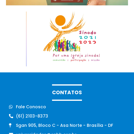
CONTATOS
Fale Conosco
(61) 2103-8373
Sgan 905, Bloco C - Asa Norte - Brasília - DF