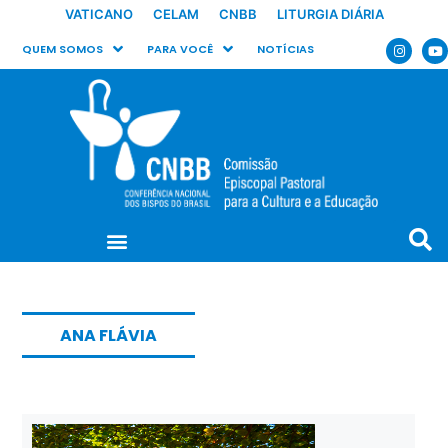
VATICANO
CELAM
CNBB
LITURGIA DIÁRIA
QUEM SOMOS
PARA VOCÊ
NOTÍCIAS
ANA FLÁVIA