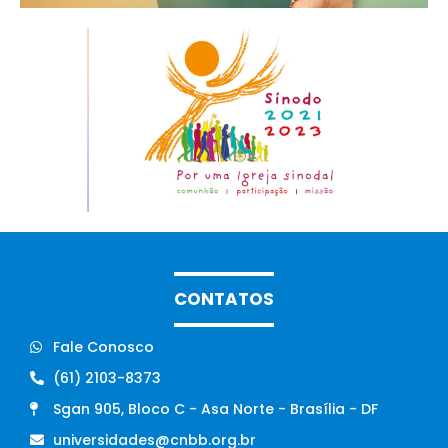
CONTATOS
Fale Conosco
(61) 2103-8373
Sgan 905, Bloco C - Asa Norte - Brasília - DF
universidades@cnbb.org.br