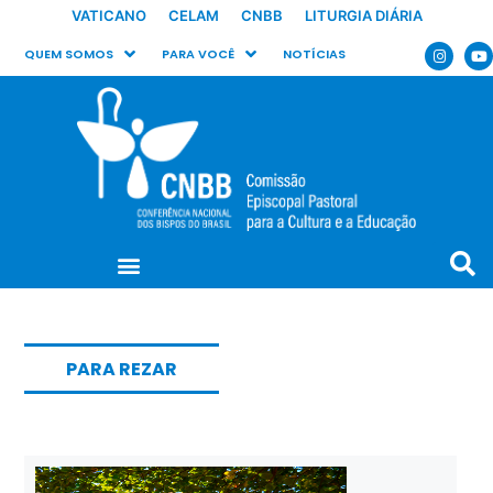
VATICANO
CELAM
CNBB
LITURGIA DIÁRIA
QUEM SOMOS
PARA VOCÊ
NOTÍCIAS
PARA REZAR