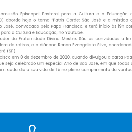
omissão Episcopal Pastoral para a Cultura e a Educação 
BB) aborda hoje o tema “Patris Corde: São José e a mística 
o José, convocado pelo Papa Francisco, e terá início às 19h c
 para a Cultura e Educação, no Youtube.
dor da Fraternidade Divino Mestre. São os convidados a Ir
dora de retiros, e o diácono Renan Evangelista Silva, coordenad
ré (SP).
cisco em 8 de dezembro de 2020, quando divulgou a carta Patr
que seja celebrado um especial Ano de São José, em que todos 
r em cada dia a sua vida de fé no pleno cumprimento da vonta