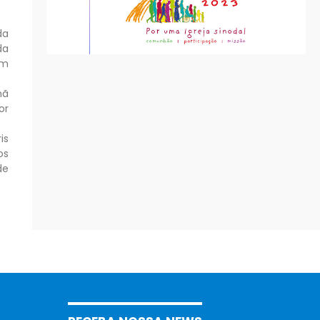
da
da
om
mã
or
is
os
de