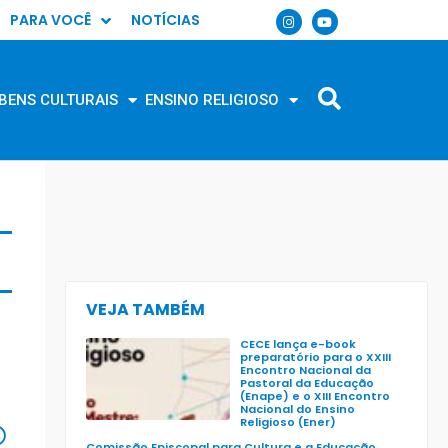
PARA VOCÊ
NOTÍCIAS
BENS CULTURAIS
ENSINO RELIGIOSO
VEJA TAMBÉM
CECE lança e-book
preparatório para o XXIII
Encontro Nacional da
Pastoral da Educação
(Enape) e o XIII Encontro
Nacional do Ensino
Religioso (Ener)
Comissão Episcopal para Cultura e a Educação