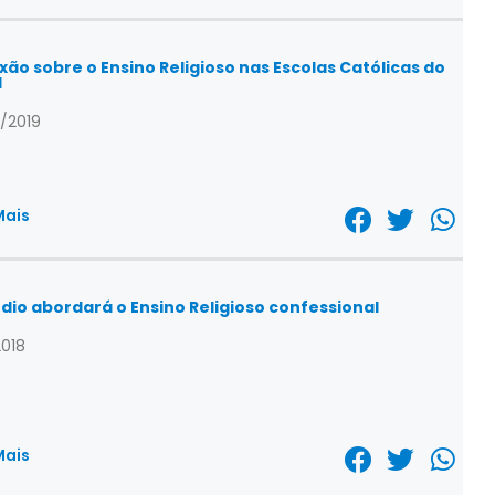
xão sobre o Ensino Religioso nas Escolas Católicas do
l
/2019
Mais
dio abordará o Ensino Religioso confessional
2018
Mais