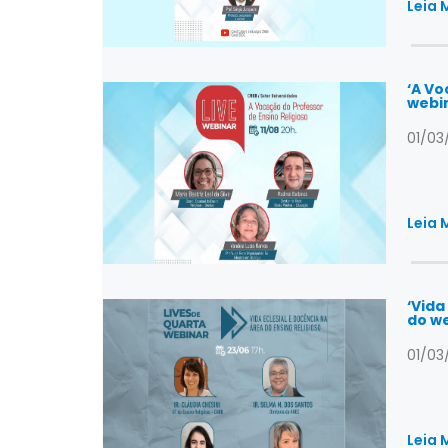
Leia 
‘A Vo
webin
01/03
Leia 
‘Vida
do we
01/03
Leia 