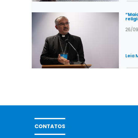
“Maio
relig
26/09
Leia 
CONTATOS