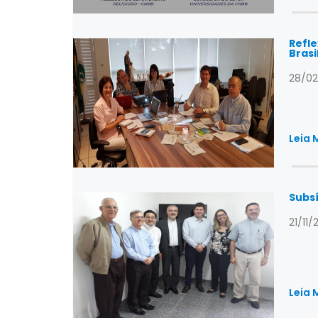
Refle
Brasi
28/02
Leia 
Subsí
21/11/
Leia 