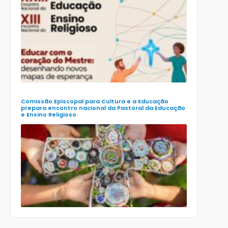
CECE lança
e-book
preparatór
para o XXIII
Encontro
Nacional d
Pastoral da
Educação
(Enape) e o
XIII Encontr
Nacional d
Ensino
Religioso
(Ener)
Comissão Episcopal para Cultura e a Educação
prepara encontro nacional da Pastoral da Educação
e Ensino Religioso
Comissão
para a
Cultura e a
Educação
da CNBB
lança
roteiro
celebrativo
ecumênico
para a
Páscoa nas
escolas