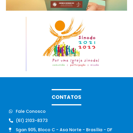
CONTATOS
Fale Conosco
(61) 2103-8373
Sgan 905, Bloco C - Asa Norte - Brasília - DF