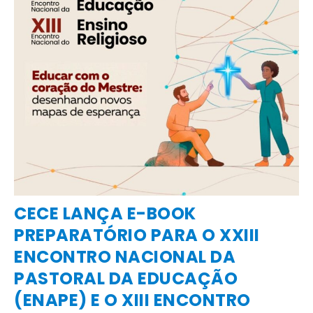
E
A 
Co
pr
Na
co
CECE LANÇA E-BOOK
PREPARATÓRIO PARA O XXIII
ENCONTRO NACIONAL DA
PASTORAL DA EDUCAÇÃO
(ENAPE) E O XIII ENCONTRO