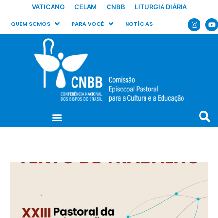
VATICANO
CELAM
CNBB
LITURGIA DIÁRIA
QUEM SOMOS
PARA VOCÊ
NOTÍCIAS
C
C
P
D