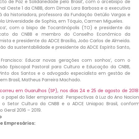
acto de Paz e Solidariedade pelo Brasil’, com o arcebispo de
al Oeste 1 da CNBB, dom Dimas Lara Barbosa e a executiva
rá da historiadora, professora da Fundação Getúlio Vargas e
la Universidade de Sophia, em Tóquio, Carmen Migueles.
ica’, com o bispo de Tocantinópolis (TO) e presidente da
Laicato da CNBB e membro do Conselho Econômico da
sta e presidente da ADCE Brasília, João Carlos de Almeida.
o da sustentabilidade e presidente da ADCE Espírito Santo,
e Francisco: Educar novas gerações com sonhos’, com o
são Episcopal Pastoral para Cultura e Educação da CNBB,
 Pinto dos Santos e o advogado especialista em gestão de
vem Brasil, Matheus Parreira Machado.
ocorreu em Guarulhos (SP), nos dias 24 e 25 de agosto de 2018
o papel do líder empresarial: Perspectivas à Luz do Ano Nacion
e o Setor Cultura da CNBB e a ADCE Uniapac Brasil, confor
o Geral 2016 – 2019.
o
 e Empresários: