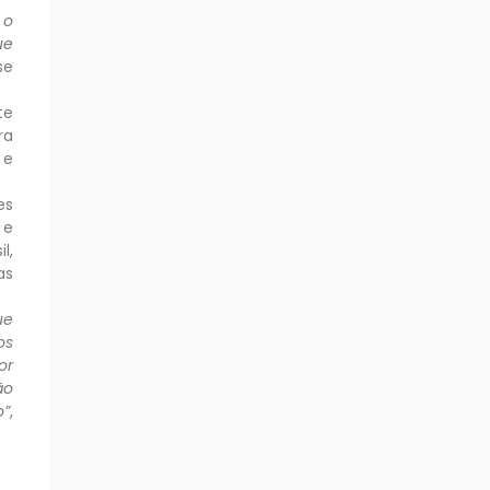
 o
ue
se
te
ra
 e
es
 e
l,
as
ue
os
or
ão
o”
,