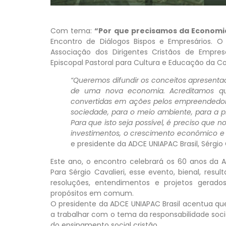
Com tema:
“Por que precisamos da Economi
Encontro de Diálogos Bispos e Empresários. O 
Associação dos Dirigentes Cristãos de Empre
Episcopal Pastoral para Cultura e Educação da Con
“Queremos difundir os conceitos apresenta
de uma nova economia. Acreditamos qu
convertidas em ações pelos empreendedore
sociedade, para o meio ambiente, para a p
Para que isto seja possível, é preciso que 
investimentos, o crescimento econômico e 
e presidente da ADCE UNIAPAC Brasil, Sérgio C
Este ano, o encontro celebrará os 60 anos da A
Para Sérgio Cavalieri, esse evento, bienal, resu
resoluções, entendimentos e projetos gerad
propósitos em comum.
O presidente da ADCE UNIAPAC Brasil acentua qu
a trabalhar com o tema da responsabilidade soc
do ensinamento social cristão.