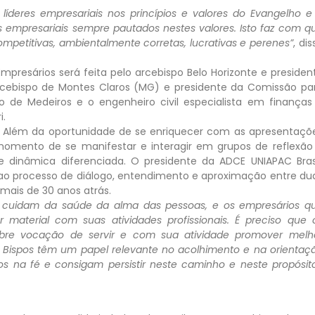
 líderes empresariais nos princípios e valores do Evangelho e
empresariais sempre pautados nestes valores. Isto faz com q
petitivas, ambientalmente corretas, lucrativas e perenes”
, dis
Empresários será feita pelo arcebispo Belo Horizonte e presiden
rcebispo de Montes Claros (MG) e presidente da Comissão pa
 de Medeiros e o engenheiro civil especialista em finanças
i.
s. Além da oportunidade de se enriquecer com as apresentaçõ
 momento de se manifestar e interagir em grupos de reflexão
e dinâmica diferenciada. O presidente da ADCE UNIAPAC Brasi
e ao processo de diálogo, entendimento e aproximação entre du
 mais de 30 anos atrás.
 e cuidam da saúde da alma das pessoas, e os empresários q
material com suas atividades profissionais. É preciso que 
bre vocação de servir e com sua atividade promover melh
Os Bispos têm um papel relevante no acolhimento e na orientaç
s na fé e consigam persistir neste caminho e neste propósit