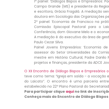
1º painel: ‘Diálogos Bispos e Empresários: P
Campo Grande (MS) e presidente do Region
e escritora, Grácia Fragalá. A mediação se
doutora em Sociologia das Organizações pe
2º painel: ‘Economia de Francisco na prát
Comissão Episcopal Pastoral para o 
Conferência, dom Giovane Melo e o economi
A mediação é do executivo da área de gestã
Paulo Cezar Silva.
Painel Jovens Empresários: ‘Economia d
assessor do Setor Universidades da Comis
mestre em História Cultural, Padre Danilo
projetos e finanças, presidente da ADCE Jo
O XII Encontro de Diálogo Bispos e Empresários 
teve como tema: “Igreja em saída – a vocação e 
do Laicato”. O encontro é uma parceria entr
estabelecido no 22º Plano Pastoral do Secretariad
Para participar clique
aqui
no link de inscriçã
Conheça mais do Encontro de Diálogo Bispos