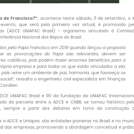
a de Francisco?”
, acontece neste sábado, 11 de setembro, o XI
evento, que será pela primeira vez virtual, é promovido pe
sas (ADCE UNIAPAC Brasil) – organismo vinculado à Comiss
ferência Nacional dos Bispos do Brasil.
dos pelo Papa Francisco em 2019 quando lançou a proposta
e as provocações do Papa são relevantes, devem ser
s católicos, pois podem trazer enormes benefícios para a
rópria empresa e para todos os que estão vinculados a ela.
no país reine um ambiente de paz, harmonia, que favoreça os
social”
, ressalta o engenheiro civil especialista em finanças
avalieri.
DCE UNIAPAC Brasil e 90 da fundação da UNIAPAC Internaciona
ltado da parceria entre a ADCE e CNBB, se tornou histórico pel
os, sempre a partir dos debates em torno da construção 
e a ADCE e Uniapac são entidades pioneiras no Brasil e no mun
ial das empresas, promovendo a abordagem conceitual e práti