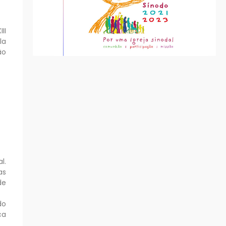
II
la
ão
l.
as
de
do
ca