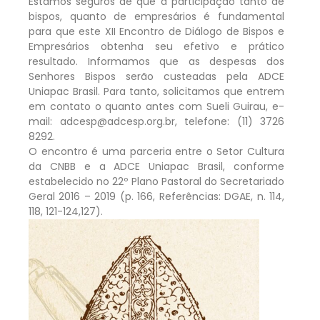
Estamos seguros de que a participação tanto de
bispos, quanto de empresários é fundamental
para que este XII Encontro de Diálogo de Bispos e
Empresários obtenha seu efetivo e prático
resultado. Informamos que as despesas dos
Senhores Bispos serão custeadas pela ADCE
Uniapac Brasil. Para tanto, solicitamos que entrem
em contato o quanto antes com Sueli Guirau, e-
mail: adcesp@adcesp.org.br, telefone: (11) 3726
8292.
O encontro é uma parceria entre o Setor Cultura
da CNBB e a ADCE Uniapac Brasil, conforme
estabelecido no 22º Plano Pastoral do Secretariado
Geral 2016 – 2019 (p. 166, Referências: DGAE, n. 114,
118, 121-124,127).