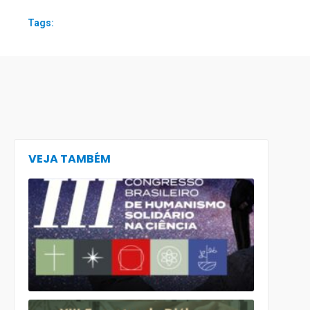
Tags:
VEJA TAMBÉM
Abertas as
Inscrições
para o III
Congresso
Brasileiro
de
Humanism
Solidário n
Ciência
Presidente