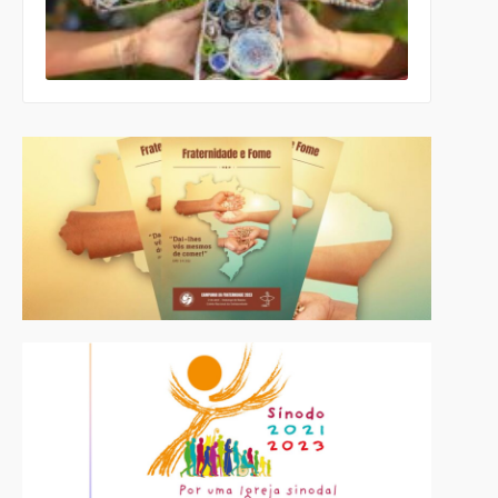
celebrativo
ecumênico
para a
Páscoa nas
escolas