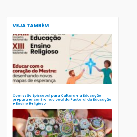
VEJA TAMBÉM
CECE lança
e-book
preparatór
para o XXIII
Encontro
Nacional d
Pastoral da
Educação
(Enape) e o
XIII Encontr
Nacional d
Ensino
Religioso
(Ener)
Comissão Episcopal para Cultura e a Educação
prepara encontro nacional da Pastoral da Educação
e Ensino Religioso
Comissão
para a
Cultura e a
Educação
da CNBB
lança
roteiro