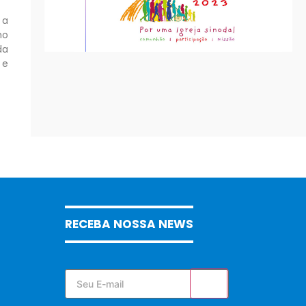
 a
ho
da
 e
RECEBA NOSSA NEWS