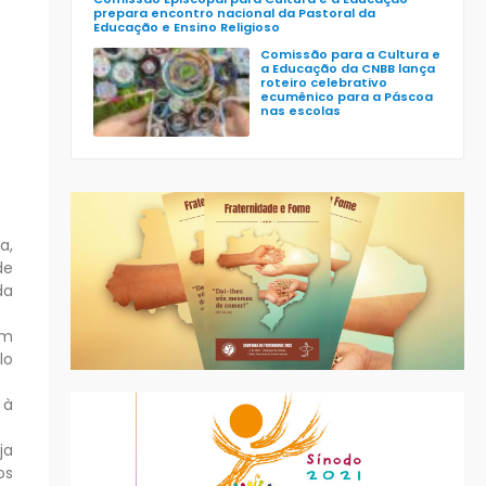
prepara encontro nacional da Pastoral da
Educação e Ensino Religioso
Comissão para a Cultura e
a Educação da CNBB lança
roteiro celebrativo
ecumênico para a Páscoa
nas escolas
a,
de
da
om
lo
 à
ja
os