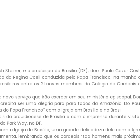
 Steiner, e o arcebispo de Brasília (DF), dom Paulo Cezar Cost
 da Regina Coeli conduzida pelo Papa Francisco, na manhã 
asileiros entre os 21 novos membros do Colégio de Cardeais 
o novo serviço que irão exercer em seu ministério episcopal. D
 acredita ser uma alegria para para todos da Amazônia. Do Pau
o Papa Francisco” com a Igreja em Brasília e no Brasil.
is da arquidiocese de Brasília e com a imprensa durante visita
 do Park Way, no DF.
om a Igreja de Brasília, uma grande delicadeza dele com a Igre
de aumenta, lembrando que os cardeais “são homens mais próxim