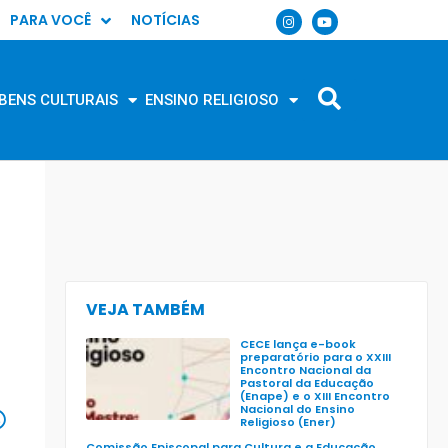
PARA VOCÊ
NOTÍCIAS
BENS CULTURAIS
ENSINO RELIGIOSO
VEJA TAMBÉM
CECE lança e-book
preparatório para o XXIII
Encontro Nacional da
Pastoral da Educação
(Enape) e o XIII Encontro
Nacional do Ensino
Religioso (Ener)
Comissão Episcopal para Cultura e a Educação