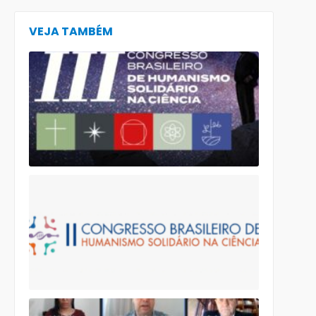
VEJA TAMBÉM
Abertas as
Inscrições
para o III
Congresso
Brasileiro
de
Humanism
Solidário n
Ciência
II Congress
Brasileiro e 
Congresso
Internacion
de
Humanism
Solidário n
Ciência
acontece 
11 a 13 de
novembro,
virtualmen
CF 2022: C
e ANEC se