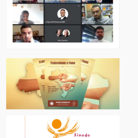
reúnem pa
alinhar aç
que serão
desenvolvi
pelas
instituiçõe
de educaç
católica