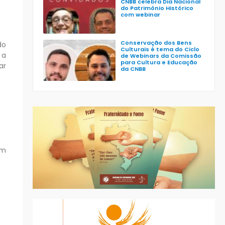
CNBB celebra Dia Nacional
do Patrimônio Histórico
com webinar
Conservação dos Bens
do
Culturais é tema do Ciclo
 a
de Webinars da Comissão
para Cultura e Educação
ar
da CNBB
am