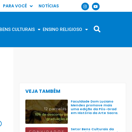
PARA VOCÊ
NOTÍCIAS
BENS CULTURAIS
ENSINO RELIGIOSO
VEJA TAMBÉM
Faculdade Dom Luciano
Mendes promove mais
uma edição da Pós-Grad
em História da Arte Sacra.
Setor Bens Culturais da