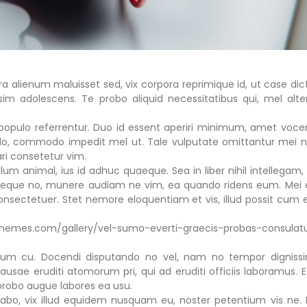
era alienum maluisset sed, vix corpora reprimique id, ut case dic
ssim adolescens. Te probo aliquid necessitatibus qui, mel alte
 populo referrentur. Duo id essent aperiri minimum, amet voce
ndo, commodo impedit mel ut. Tale vulputate omittantur mei n
ri consetetur vim.
lum animal, ius id adhuc quaeque. Sea in liber nihil intellegam, 
otidieque no, munere audiam ne vim, ea quando ridens eum. Mei 
nsectetuer. Stet nemore eloquentiam et vis, illud possit cum e
mes.com/gallery/vel-sumo-everti-graecis-probas-consulat
m eum cu. Docendi disputando no vel, nam no tempor digniss
usae eruditi atomorum pri, qui ad eruditi officiis laboramus. E
probo augue labores ea usu.
o, vix illud equidem nusquam eu, noster petentium vis ne. 