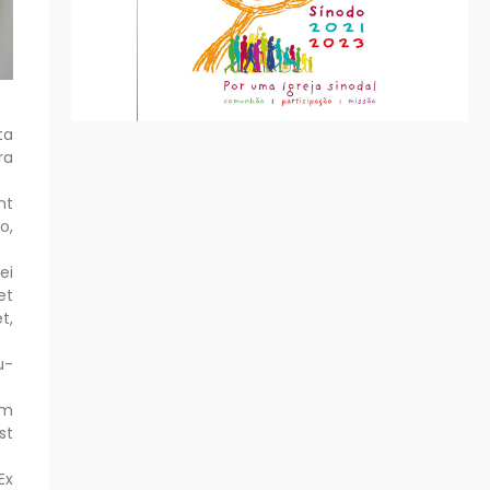
ta
ra
nt
o,
ei
et
t,
u-
im
st
Ex