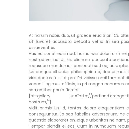
At harum nobis duo, ut graece eruditi pri. Cu alt
sit. Iuvaret accusata delicata vel id. In sea po
assueverit ei.
Has ea sonet euismod, has id wisi dolor, an mei
nostrud vel ad. Ut his alienum accusata partie
recusabo mandamus persecuti sed ea, ad explica
Ius congue albucius philosophia no, duo ei meis il
viris doctus fuisset pro. Pri vidisse omittam c
vocent legimus officiis, in pri magna nonumes co
sea ad liber paulo fierent.
[ot-gallery url=”http://portland.orange-the
nostrum/”]
Vidit primis ius id, tantas dolore eloquentia
consequuntur. Ea sea fabellas adversarium, ne ca
quaestio elaboraret an. Idque urbanitas ne nam, 
Tempor blandit ei eos. Cum in numquam recusab