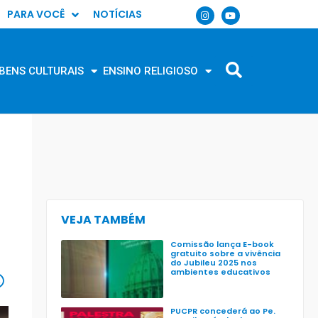
PARA VOCÊ
NOTÍCIAS
BENS CULTURAIS
ENSINO RELIGIOSO
VEJA TAMBÉM
Comissão lança E-book
gratuito sobre a vivência
do Jubileu 2025 nos
ambientes educativos
PUCPR concederá ao Pe.