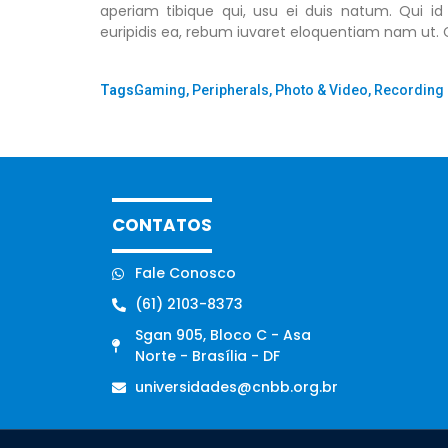
aperiam tibique qui, usu ei duis natum. Qui id
euripidis ea, rebum iuvaret eloquentiam nam u
Tags:
Gaming
,
Peripherals
,
Photo & Video
,
Recording
CONTATOS
Fale Conosco
(61) 2103-8373
Sgan 905, Bloco C - Asa
Norte - Brasília - DF
universidades@cnbb.org.br