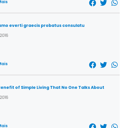
Mais
umo everti graecis probatus consulatu
/2016
Mais
enefit of Simple Living That No One Talks About
/2016
Mais