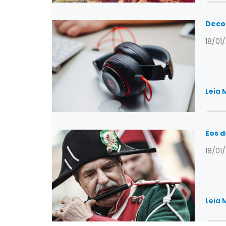
Deco
18/01
Leia 
Eos d
18/01
Leia 