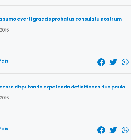
a sumo everti graecis probatus consulatu nostrum
/2016
Mais
ecore disputando expetenda definitiones duo paulo
/2016
Mais