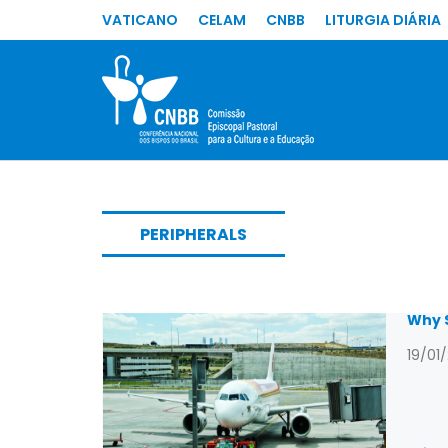
VATICANO
CELAM
CNBB
LITURGIA DIÁRIA
PERIPHERALS
Why S
19/01