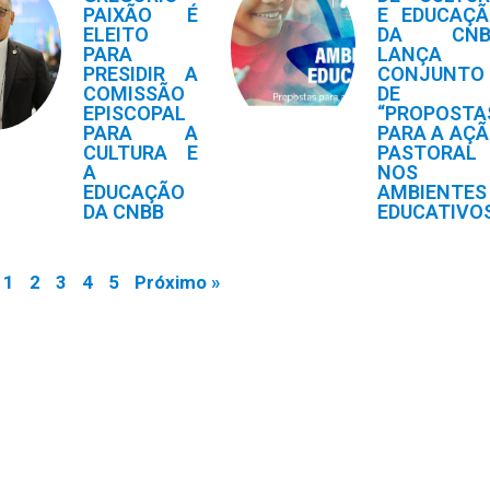
PAIXÃO É
E EDUCAÇ
ELEITO
DA CNB
PARA
LANÇA
PRESIDIR A
CONJUNTO
COMISSÃO
DE
EPISCOPAL
“PROPOSTA
PARA A
PARA A AÇ
CULTURA E
PASTORAL
A
NOS
EDUCAÇÃO
AMBIENTES
DA CNBB
EDUCATIVO
1
2
3
4
5
Próximo »