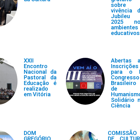
sobre 
vivência 
Jubileu
2025 no
ambientes
educativos
XXII
Abertas 
Encontro
Inscrições
Nacional da
para o I
Pastoral da
Congresso
Educação é
Brasileiro
realizado
de
em Vitória
Humanism
Solidário 
Ciência
DOM
COMISSÃO
GREGÓRIO
DE CULTU