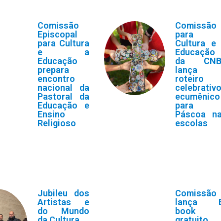
Comissão
Comissão
Episcopal
para 
para Cultura
Cultura e
e a
Educação
Educação
da CNB
prepara
lança
encontro
roteiro
nacional da
celebrativ
Pastoral da
ecumênico
Educação e
para 
Ensino
Páscoa n
Religioso
escolas
Jubileu dos
Comissão
Artistas e
lança E
do Mundo
book
da Cultura
gratuito