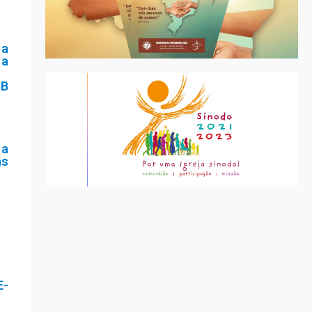
a
 a
B
o
a
as
-