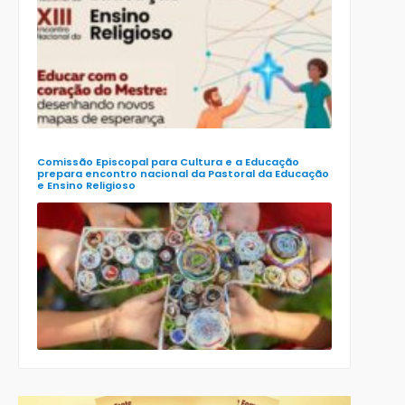
preparatór
para o XXIII
Encontro
Nacional d
Pastoral da
Educação
(Enape) e o
XIII Encontr
Nacional d
Ensino
Religioso
(Ener)
Comissão Episcopal para Cultura e a Educação
prepara encontro nacional da Pastoral da Educação
e Ensino Religioso
Comissão
para a
Cultura e a
Educação
da CNBB
lança
roteiro
celebrativo
ecumênico
para a
Páscoa nas
escolas