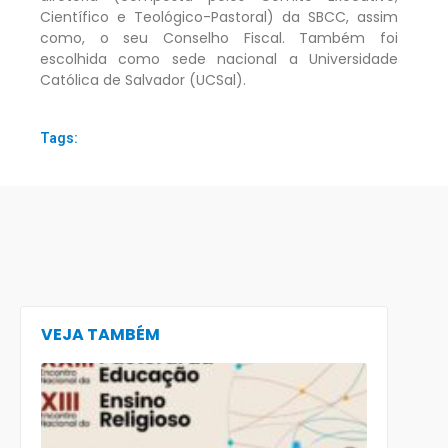
Científico e Teológico-Pastoral) da SBCC, assim
como, o seu Conselho Fiscal. Também foi
escolhida como sede nacional a Universidade
Católica de Salvador (UCSal).
Tags:
VEJA TAMBÉM
CECE lança
e-book
preparatór
para o XXIII
Encontro
Nacional d
Pastoral da