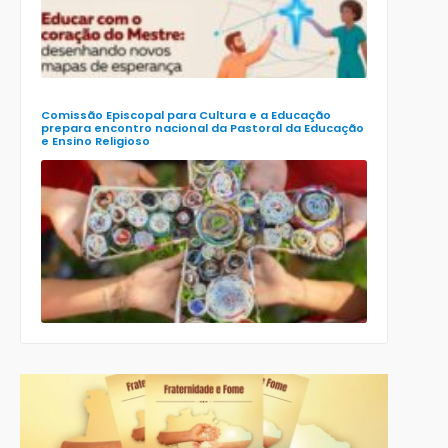
Educação
(Enape) e o
XIII Encontr
Nacional d
Ensino
Religioso
(Ener)
Comissão Episcopal para Cultura e a Educação
prepara encontro nacional da Pastoral da Educação
e Ensino Religioso
Comissão
para a
Cultura e a
Educação
da CNBB
lança
roteiro
celebrativo
ecumênico
para a
Páscoa nas
escolas