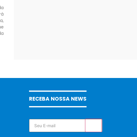
da
rá
a,
ue
da
RECEBA NOSSA NEWS