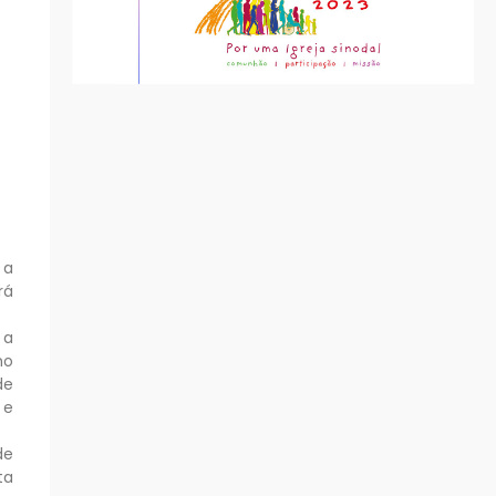
 a
rá
 a
ho
de
 e
de
ta