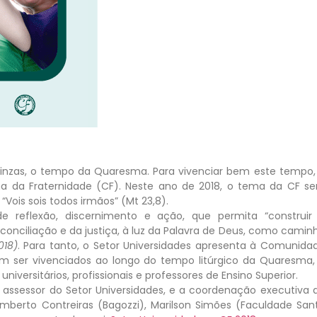
e Cinzas, o tempo da Quaresma. Para vivenciar bem este tempo,
ha da Fraternidade (CF). Neste ano de 2018, o tema da CF se
“Vois sois todos irmãos” (Mt 23,8).
 reflexão, discernimento e ação, que permita “construir
conciliação e da justiça, à luz da Palavra de Deus, como camin
018)
. Para tanto, o Setor Universidades apresenta à Comunida
dem ser vivenciados ao longo do tempo litúrgico da Quaresma,
niversitários, profissionais e professores de Ensino Superior.
o, assessor do Setor Universidades, e a coordenação executiva 
umberto Contreiras (Bagozzi), Marilson Simões (Faculdade San