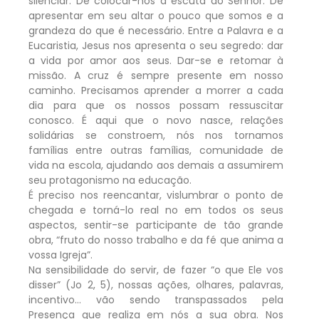
silenciar. De colocar-nos à escuta do Senhor. De
apresentar em seu altar o pouco que somos e a
grandeza do que é necessário. Entre a Palavra e a
Eucaristia, Jesus nos apresenta o seu segredo: dar
a vida por amor aos seus. Dar-se e retomar à
missão. A cruz é sempre presente em nosso
caminho. Precisamos aprender a morrer a cada
dia para que os nossos possam ressuscitar
conosco. É aqui que o novo nasce, relações
solidárias se constroem, nós nos tornamos
famílias entre outras famílias, comunidade de
vida na escola, ajudando aos demais a assumirem
seu protagonismo na educação.
É preciso nos reencantar, vislumbrar o ponto de
chegada e torná-lo real no em todos os seus
aspectos, sentir-se participante de tão grande
obra, “fruto do nosso trabalho e da fé que anima a
vossa Igreja”.
Na sensibilidade do servir, de fazer “o que Ele vos
disser” (Jo 2, 5), nossas ações, olhares, palavras,
incentivo… vão sendo transpassados pela
Presença que realiza em nós a sua obra. Nos