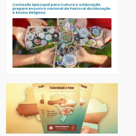
Comissão Episcopal para Cultura e a Educação
prepara encontro nacional da Pastoral da Educação
e Ensino Religioso
Comissão
para a
Cultura e a
Educação
da CNBB
lança
roteiro
celebrativo
ecumênico
para a
Páscoa nas
escolas