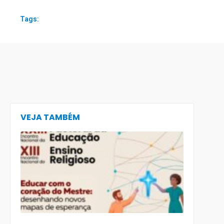
Tags:
VEJA TAMBÉM
CECE lança
e-book
preparatór
para o XXIII
Encontro
Nacional d
Pastoral da
Educação
(Enape) e o
XIII Encontr
Nacional d
Ensino
Religioso
(Ener)