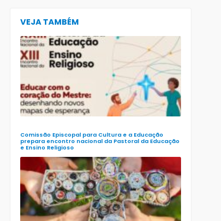
VEJA TAMBÉM
CECE lança
e-book
preparatór
para o XXIII
Encontro
Nacional d
Pastoral da
Educação
(Enape) e o
XIII Encontr
Nacional d
Ensino
Religioso
(Ener)
Comissão Episcopal para Cultura e a Educação
prepara encontro nacional da Pastoral da Educação
e Ensino Religioso
Comissão
para a
Cultura e a
Educação
da CNBB
lança
roteiro
celebrativo
ecumênico
para a