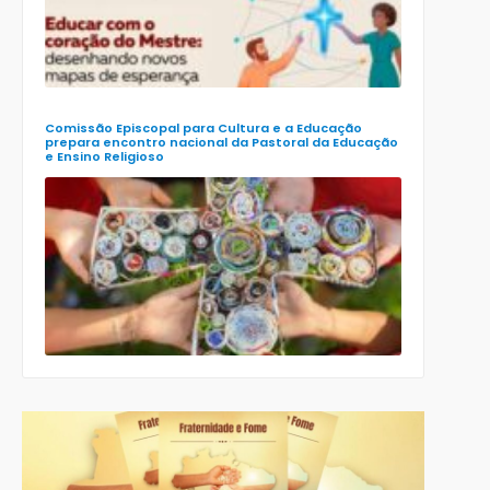
Pastoral da
Educação
(Enape) e o
XIII Encontr
Nacional d
Ensino
Religioso
(Ener)
Comissão Episcopal para Cultura e a Educação
prepara encontro nacional da Pastoral da Educação
e Ensino Religioso
Comissão
para a
Cultura e a
Educação
da CNBB
lança
roteiro
celebrativo
ecumênico
para a
Páscoa nas
escolas