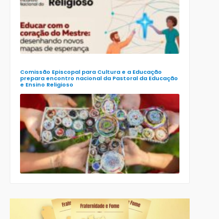
Encontro
Nacional d
Pastoral da
Educação
(Enape) e o
XIII Encontr
Nacional d
Ensino
Religioso
(Ener)
Comissão Episcopal para Cultura e a Educação
prepara encontro nacional da Pastoral da Educação
e Ensino Religioso
Comissão
para a
Cultura e a
Educação
da CNBB
lança
roteiro
celebrativo
ecumênico
para a
Páscoa nas
escolas