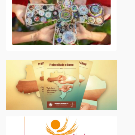
para a
Cultura e a
Educação
da CNBB
lança
roteiro
celebrativo
ecumênico
para a
Páscoa nas
escolas