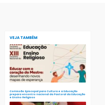
VEJA TAMBÉM
CECE lança
e-book
preparatór
para o XXIII
Encontro
Nacional d
Pastoral da
Educação
(Enape) e o
XIII Encontr
Nacional d
Ensino
Religioso
(Ener)
Comissão Episcopal para Cultura e a Educação
prepara encontro nacional da Pastoral da Educação
e Ensino Religioso
Comissão