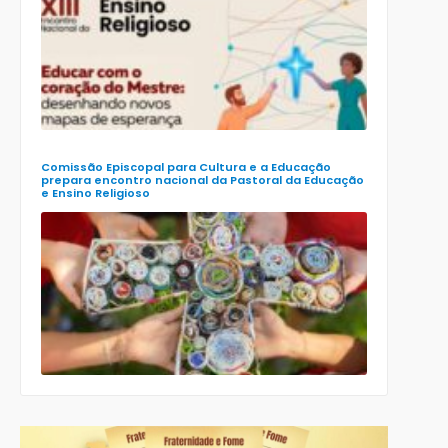
para o XXIII
Encontro
Nacional d
Pastoral da
Educação
(Enape) e o
XIII Encontr
Nacional d
Ensino
Religioso
(Ener)
Comissão Episcopal para Cultura e a Educação
prepara encontro nacional da Pastoral da Educação
e Ensino Religioso
Comissão
para a
Cultura e a
Educação
da CNBB
lança
roteiro
celebrativo
ecumênico
para a
Páscoa nas
escolas