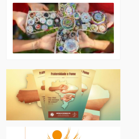
Comissão
para a
Cultura e a
Educação
da CNBB
lança
roteiro
celebrativo
ecumênico
para a
Páscoa nas
escolas