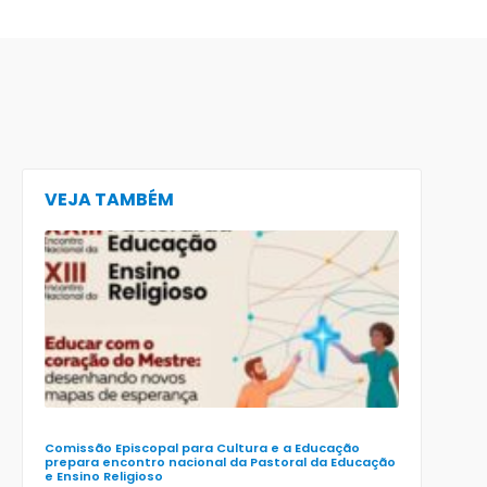
VEJA TAMBÉM
CECE lança
e-book
preparatór
para o XXIII
Encontro
Nacional d
Pastoral da
Educação
(Enape) e o
XIII Encontr
Nacional d
Ensino
Religioso
(Ener)
Comissão Episcopal para Cultura e a Educação
prepara encontro nacional da Pastoral da Educação
e Ensino Religioso