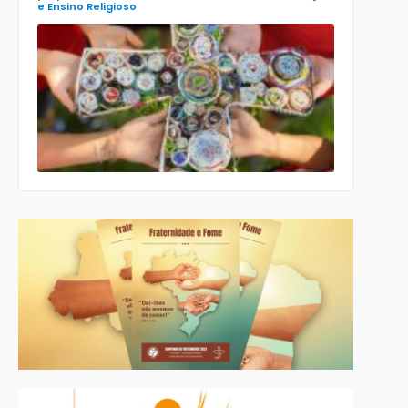
e Ensino Religioso
Comissão
para a
Cultura e a
Educação
da CNBB
lança
roteiro
celebrativo
ecumênico
para a
Páscoa nas
escolas