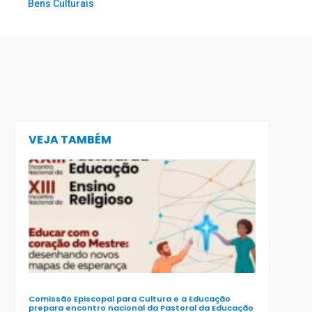
Bens Culturais
VEJA TAMBÉM
CECE lança
e-book
preparatór
para o XXIII
Encontro
Nacional d
Pastoral da
Educação
(Enape) e o
XIII Encontr
Nacional d
Ensino
Religioso
(Ener)
Comissão Episcopal para Cultura e a Educação
prepara encontro nacional da Pastoral da Educação