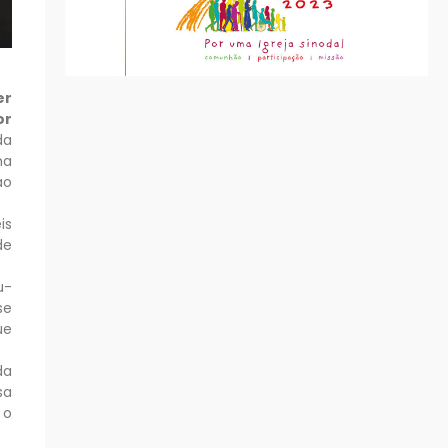
er
or
da
ha
ao
is
de
u-
se
ue
da
sa
 o