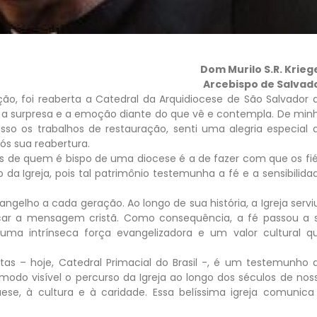
Dom Murilo S.R. Krieg
Arcebispo de Salvad
o, foi reaberta a Catedral da Arquidiocese de São Salvador 
 a surpresa e a emoção diante do que vê e contempla. De min
 os trabalhos de restauração, senti uma alegria especial 
pós sua reabertura.
s de quem é bispo de uma diocese é a de fazer com que os fié
co da Igreja, pois tal patrimônio testemunha a fé e a sensibilida
ngelho a cada geração. Ao longo de sua história, a Igreja servi
plicar a mensagem cristã. Como consequência, a fé passou a 
uma intrínseca força evangelizadora e um valor cultural q
as – hoje, Catedral Primacial do Brasil -, é um testemunho 
 modo visível o percurso da Igreja ao longo dos séculos de nos
quese, à cultura e à caridade. Essa belíssima igreja comunica