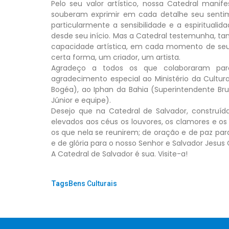
Pelo seu valor artístico, nossa Catedral manif
souberam exprimir em cada detalhe seu sentim
particularmente a sensibilidade e a espiritualid
desde seu início. Mas a Catedral testemunha, t
capacidade artística, em cada momento de seu
certa forma, um criador, um artista.
Agradeço a todos os que colaboraram para
agradecimento especial ao Ministério da Cultura 
Bogéa), ao Iphan da Bahia (Superintendente Br
Júnior e equipe).
Desejo que na Catedral de Salvador, construída
elevados aos céus os louvores, os clamores e os
os que nela se reunirem; de oração e de paz pa
e de glória para o nosso Senhor e Salvador Jesus C
A Catedral de Salvador é sua. Visite-a!
Tags:
Bens Culturais