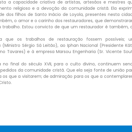
esta a capacidade criativa de artistas, artesãos e mestres q
ento religioso e a devoção da comunidade cristã. Ela expri
ade dos filhos de Santo Inácio de Loyola, presentes nesta cida
ambém, o amor e o carinho dos restauradores, que demonstrar
 trabalho. Estou convicto de que um restaurador é também, 
 que os trabalhos de restauração fossem possíveis; 
(Ministro Sérgio Sá Leitão), ao Iphan Nacional (Presidente Kát
uno Tavares) e à empresa Marsou Engenharia (Sr. Vicente Sou
 no final do século XVII, para o culto divino, continuem sen
 pedidos da comunidade cristã. Que ela seja fonte de união pa
ra os que a visitarem; de admiração para os que a contemplar
risto.