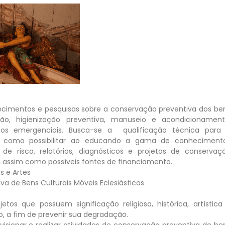
cimentos e pesquisas sobre a conservação preventiva dos be
ção, higienização preventiva, manuseio e acondicionament
tos emergenciais. Busca-se a qualificação técnica para
m como possibilitar ao educando a gama de conheciment
de risco, relatórios, diagnósticos e projetos de conservaç
s, assim como possíveis fontes de financiamento.
s e Artes
a de Bens Culturais Móveis Eclesiásticos
os que possuem significação religiosa, histórica, artística
o, a fim de prevenir sua degradação.
upervisionar e realizar atividades de conservação preventiva de be