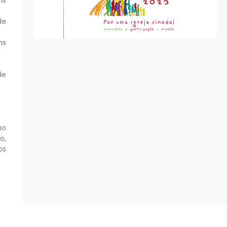
de
ns
de
mo
o,
os