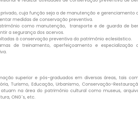
ou privado, cuja função seja a de manutenção e gerenciamento 
entar medidas de conservação preventiva.
atrimônio como manutenção, transporte e de guarda de be
ntir a segurança dos acervos.
ltadas à conservação preventiva do patrimônio eclesiástico.
gramas de treinamento, aperfeiçoamento e especialização 
va.
rmação superior e pós-graduados em diversas áreas, tais co
 História, Turismo, Educação, Urbanismo, Conservação-Restauraçã
e atuam na área do patrimônio cultural como museus, arquiv
ltura, ONG´s, etc.