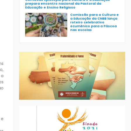
prepara encontro nacional da Pastoral da
Educação e Ensino Religioso
Comissão para a Cultura e
a Educação da CNBB lança
roteiro celebrativo
ecumênico para a Páscoa
nas escolas
ns
o,
 a
os
ão
 e
ns