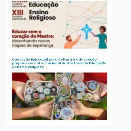
CECE lança
e-book
preparatór
para o XXIII
Encontro
Nacional d
Pastoral da
Educação
(Enape) e o
XIII Encontr
Nacional d
Ensino
Religioso
(Ener)
Comissão Episcopal para Cultura e a Educação
prepara encontro nacional da Pastoral da Educação
e Ensino Religioso
Comissão
para a
Cultura e a
Educação
da CNBB
lança
roteiro
celebrativo
ecumênico
para a
Páscoa nas
escolas