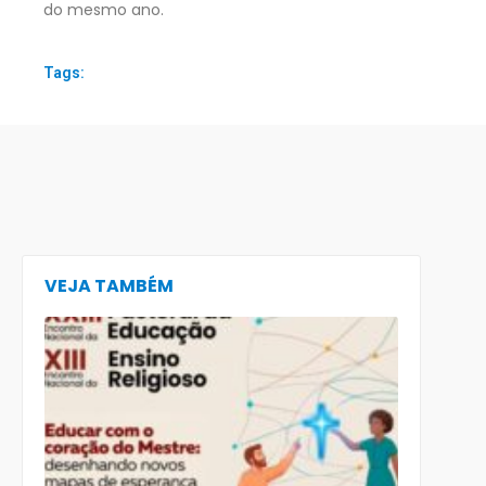
do mesmo ano.
Tags:
VEJA TAMBÉM
CECE lança
e-book
preparatór
para o XXIII
Encontro
Nacional d
Pastoral da
Educação
(Enape) e o
XIII Encontr
Nacional d
Ensino