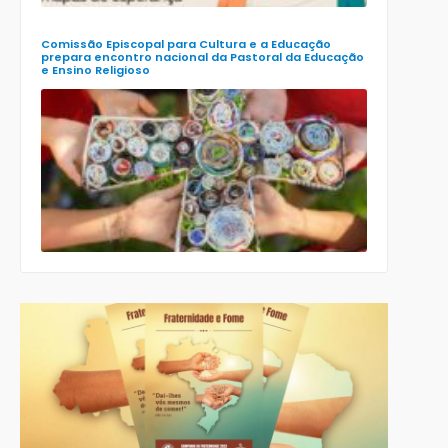
Religioso
(Ener)
Comissão Episcopal para Cultura e a Educação
prepara encontro nacional da Pastoral da Educação
e Ensino Religioso
Comissão
para a
Cultura e a
Educação
da CNBB
lança
roteiro
celebrativo
ecumênico
para a
Páscoa nas
escolas