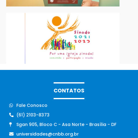
CONTATOS
Fale Conosco
(61) 2103-8373
Sgan 905, Bloco C - Asa Norte - Brasília - DF
universidades@cnbb.org.br