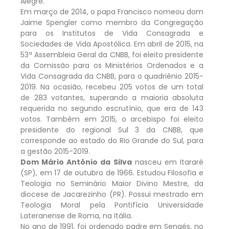
Alegre.
Em março de 2014, o papa Francisco nomeou dom
Jaime Spengler como membro da Congregação
para os Institutos de Vida Consagrada e
Sociedades de Vida Apostólica. Em abril de 2015, na
53ª Assembleia Geral da CNBB, foi eleito presidente
da Comissão para os Ministérios Ordenados e a
Vida Consagrada da CNBB, para o quadriênio 2015-
2019. Na ocasião, recebeu 205 votos de um total
de 283 votantes, superando a maioria absoluta
requerida no segundo escrutínio, que era de 143
votos. Também em 2015, o arcebispo foi eleito
presidente do regional Sul 3 da CNBB, que
corresponde ao estado do Rio Grande do Sul, para
a gestão 2015-2019.
Dom Mário Antônio da Silva
nasceu em Itararé
(SP), em 17 de outubro de 1966. Estudou Filosofia e
Teologia no Seminário Maior Divino Mestre, da
diocese de Jacarezinho (PR). Possui mestrado em
Teologia Moral pela Pontifícia Universidade
Lateranense de Roma, na Itália.
No ano de 1991, foi ordenado padre em Sengés, no