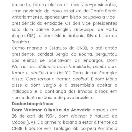
da noite, foram eleitos os dois vice-presidentes,
uma novidade do novo estatuto da Conferência.
Anteriormente, apenas um bispo ocupava a vice-
presidência da entidade. Os dois vice-presidentes
são: dom Jaime Spengler, arcebispo de Porto
Alegre (RS), e dom Mário Antonio Silva, bispo de
Roraima.
Como manda o Estatuto da CNBB, o até então
presidente, cardeal Sergio da Rocha, perguntou
aos eleitos se aceitavam os encargos. Dom
Walmor disse:“
Aceito com humildade, aceito com
temor e aceito à luz da fé
”. Dom Jaime Spengler
disse: “
Com temor e tremor, acolho
“. E dom Mário
disse a dom Sergio e à assembleia aceitar a
indicação e a confiança dos irmãos bispos em
nome da Amazônia e do povo brasileiro.
Dados biográficos
Dom Walmor Oliveira de Azevedo
nasceu em
26 de abril de 1954, dom Walmor é natural de
Côcos (BA). É o primeiro baiano a estar à frente da
CNBB. É doutor em Teologia Bíblica pela Pontifícia