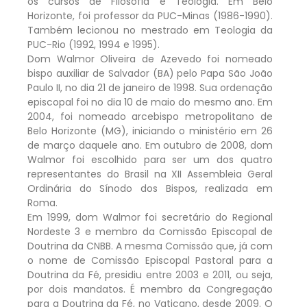
os cursos de Filosofia e Teologia. Em Belo
Horizonte, foi professor da PUC-Minas (1986-1990).
Também lecionou no mestrado em Teologia da
PUC-Rio (1992, 1994 e 1995).
Dom Walmor Oliveira de Azevedo foi nomeado
bispo auxiliar de Salvador (BA) pelo Papa São João
Paulo II, no dia 21 de janeiro de 1998. Sua ordenação
episcopal foi no dia 10 de maio do mesmo ano. Em
2004, foi nomeado arcebispo metropolitano de
Belo Horizonte (MG), iniciando o ministério em 26
de março daquele ano. Em outubro de 2008, dom
Walmor foi escolhido para ser um dos quatro
representantes do Brasil na XII Assembleia Geral
Ordinária do Sínodo dos Bispos, realizada em
Roma.
Em 1999, dom Walmor foi secretário do Regional
Nordeste 3 e membro da Comissão Episcopal de
Doutrina da CNBB. A mesma Comissão que, já com
o nome de Comissão Episcopal Pastoral para a
Doutrina da Fé, presidiu entre 2003 e 2011, ou seja,
por dois mandatos. É membro da Congregação
para a Doutrina da Fé, no Vaticano, desde 2009. O