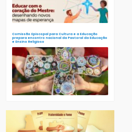
Educação
(Enape) e o
XIII Encontr
Nacional d
Ensino
Religioso
(Ener)
Comissão Episcopal para Cultura e a Educação
prepara encontro nacional da Pastoral da Educação
e Ensino Religioso
Comissão
para a
Cultura e a
Educação
da CNBB
lança
roteiro
celebrativo
ecumênico
para a
Páscoa nas
escolas