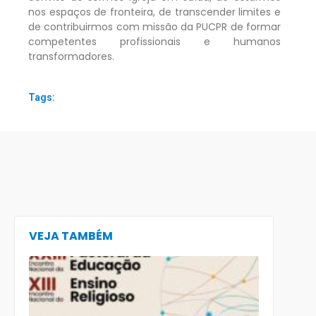
nos espaços de fronteira, de transcender limites e
de contribuirmos com missão da PUCPR de formar
competentes profissionais e humanos
transformadores.
Tags:
VEJA TAMBÉM
CECE lança
e-book
preparatór
para o XXIII
Encontro
Nacional d
Pastoral da