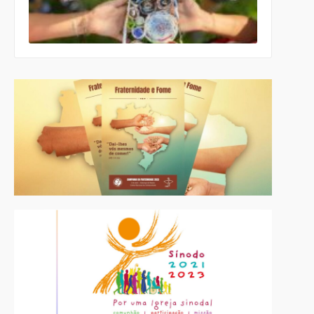
ecumênico
para a
Páscoa nas
escolas