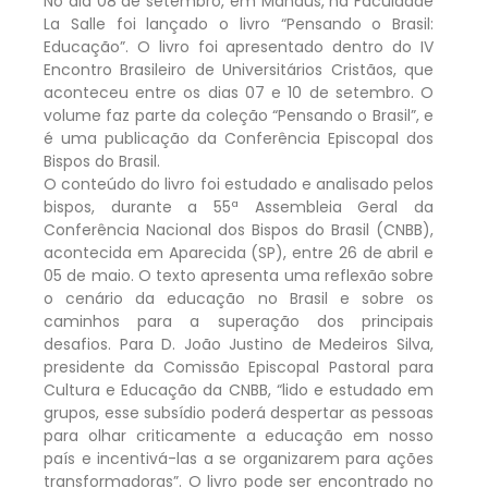
No dia 08 de setembro, em Manaus, na Faculdade
La Salle foi lançado o livro “Pensando o Brasil:
Educação”. O livro foi apresentado dentro do IV
Encontro Brasileiro de Universitários Cristãos, que
aconteceu entre os dias 07 e 10 de setembro. O
volume faz parte da coleção “Pensando o Brasil”, e
é uma publicação da Conferência Episcopal dos
Bispos do Brasil.
O conteúdo do livro foi est
udado e analisado pelos
bispos, durante a 55ª Assembleia Geral da
Conferência Nacional dos Bispos do Brasil (CNBB),
acontecida em Aparecida (SP), entre 26 de abril e
05 de maio. O texto apresenta uma reflexão sobre
o cenário da educação no Brasil e sobre os
caminhos para a superação dos principais
desafios. Para D. João Justino de Medeiros Silva,
presidente da Comissão Episcopal Pastoral para
Cultura e Educação da CNBB, “lido e estudado em
grupos, esse subsídio poderá despertar as pessoas
para olhar criticamente a educação em nosso
país e incentivá-las a se organizarem para ações
transformadoras”. O livro pode ser encontrado no