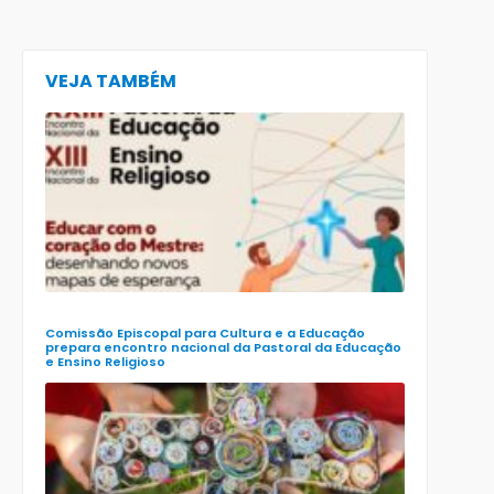
VEJA TAMBÉM
CECE lança
e-book
preparatór
para o XXIII
Encontro
Nacional d
Pastoral da
Educação
(Enape) e o
XIII Encontr
Nacional d
Ensino
Religioso
(Ener)
Comissão Episcopal para Cultura e a Educação
prepara encontro nacional da Pastoral da Educação
e Ensino Religioso
Comissão
para a
Cultura e a
Educação
da CNBB
lança
roteiro
celebrativo