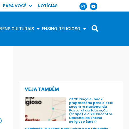
PARA VOCÊ
NOTÍCIAS
BENS CULTURAIS
ENSINO RELIGIOSO
VEJA TAMBÉM
CECE lança e-book
preparatório para o XXIII
Encontro Nacional da
Pastoral da Educação
(Enape) e o XIII Encontro
Nacional do Ensino
Religioso (Ener)
Comissão Episcopal para Cultura e a Educação