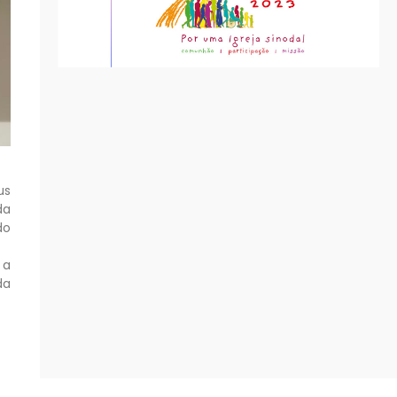
us
da
do
 a
da