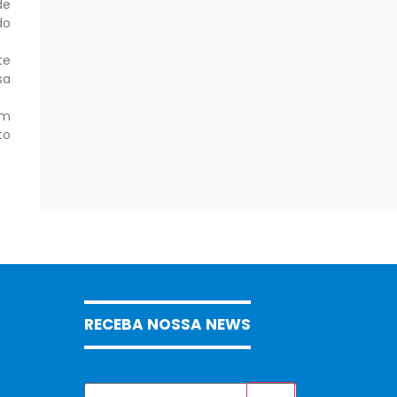
de
do
te
sa
om
to
RECEBA NOSSA NEWS