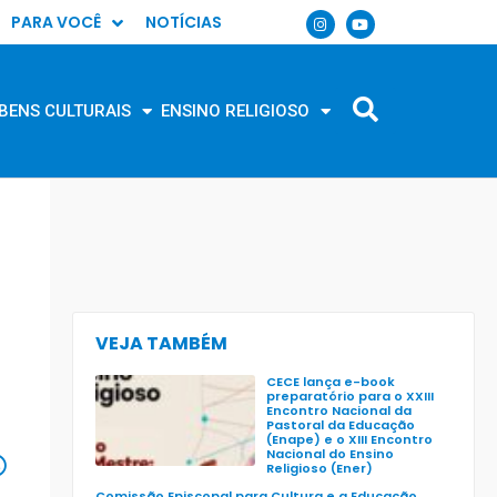
PARA VOCÊ
NOTÍCIAS
BENS CULTURAIS
ENSINO RELIGIOSO
VEJA TAMBÉM
CECE lança e-book
preparatório para o XXIII
Encontro Nacional da
Pastoral da Educação
(Enape) e o XIII Encontro
Nacional do Ensino
Religioso (Ener)
Comissão Episcopal para Cultura e a Educação