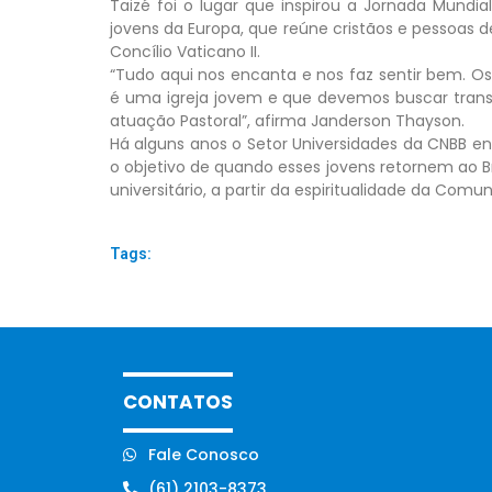
Taizé foi o lugar que inspirou a Jornada Mundi
jovens da Europa, que reúne cristãos e pessoas d
Concílio Vaticano II.
“Tudo aqui nos encanta e nos faz sentir bem. Os
é uma igreja jovem e que devemos buscar trans
atuação Pastoral”, afirma Janderson Thayson.
Há alguns anos o Setor Universidades da CNBB en
o objetivo de quando esses jovens retornem ao 
universitário, a partir da espiritualidade da Comu
Tags:
CONTATOS
Fale Conosco
(61) 2103-8373