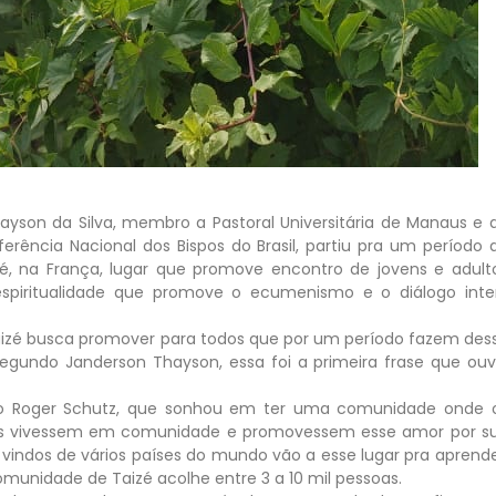
hayson da Silva, membro a Pastoral Universitária de Manaus e 
erência Nacional dos Bispos do Brasil, partiu pra um período 
, na França, lugar que promove encontro de jovens e adult
 espiritualidade que promove o ecumenismo e o diálogo inte
izé busca promover para todos que por um período fazem des
egundo Janderson Thayson, essa foi a primeira frase que ouv
ão Roger Schutz, que sonhou em ter uma comunidade onde 
vens vivessem em comunidade e promovessem esse amor por s
indos de vários países do mundo vão a esse lugar pra aprende
Comunidade de Taizé acolhe entre 3 a 10 mil pessoas.