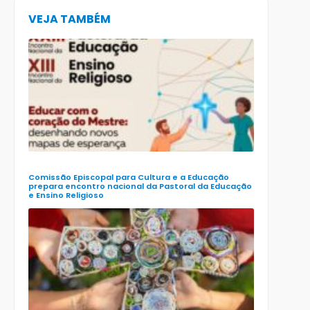
VEJA TAMBÉM
CECE lança
e-book
preparatór
para o XXIII
Encontro
Nacional d
Pastoral da
Educação
(Enape) e o
XIII Encontr
Nacional d
Ensino
Religioso
(Ener)
Comissão Episcopal para Cultura e a Educação
prepara encontro nacional da Pastoral da Educação
e Ensino Religioso
Comissão
para a
Cultura e a
Educação
da CNBB
lança
roteiro
celebrativo
ecumênico
para a
Páscoa nas