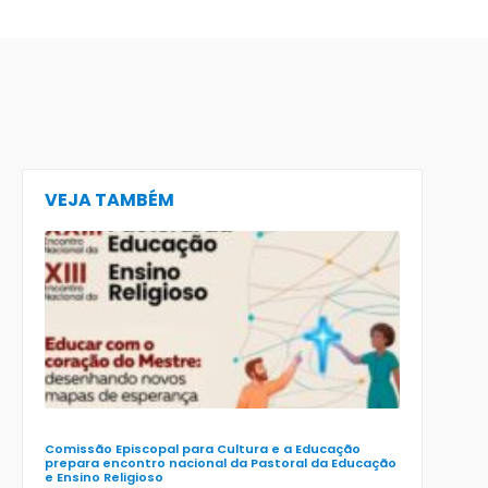
VEJA TAMBÉM
CECE lança
e-book
preparatór
para o XXIII
Encontro
Nacional d
Pastoral da
Educação
(Enape) e o
XIII Encontr
Nacional d
Ensino
Religioso
(Ener)
Comissão Episcopal para Cultura e a Educação
prepara encontro nacional da Pastoral da Educação
e Ensino Religioso