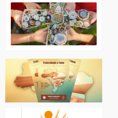
Comissão
para a
Cultura e a
Educação
da CNBB
lança
roteiro
celebrativo
ecumênico
para a
Páscoa nas
escolas