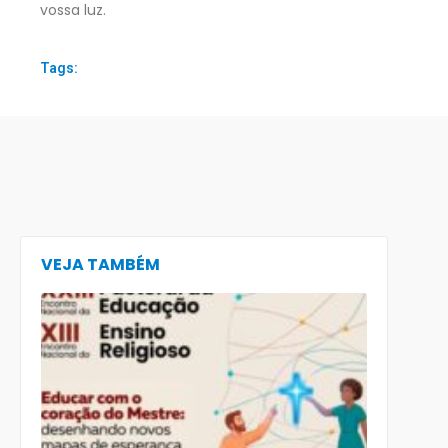
vossa luz.
Tags:
VEJA TAMBÉM
CECE lança
e-book
preparatór
para o XXIII
Encontro
Nacional d
Pastoral da
Educação
(Enape) e o
XIII Encontr
Nacional d
Ensino