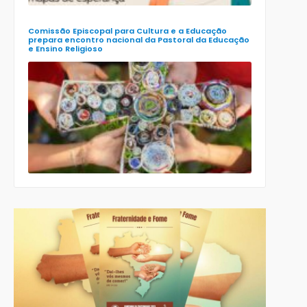
Religioso
(Ener)
Comissão Episcopal para Cultura e a Educação
prepara encontro nacional da Pastoral da Educação
e Ensino Religioso
Comissão
para a
Cultura e a
Educação
da CNBB
lança
roteiro
celebrativo
ecumênico
para a
Páscoa nas
escolas