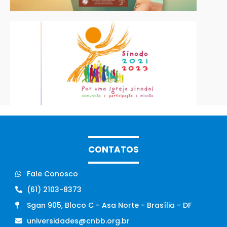
CONTATOS
Fale Conosco
(61) 2103-8373
Sgan 905, Bloco C - Asa Norte - Brasília - DF
universidades@cnbb.org.br