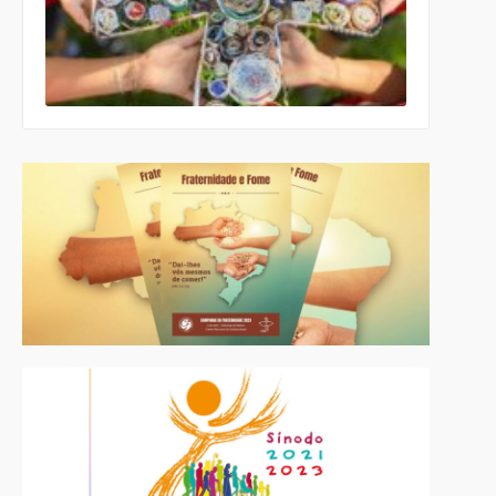
lança
roteiro
celebrativo
ecumênico
para a
Páscoa nas
escolas