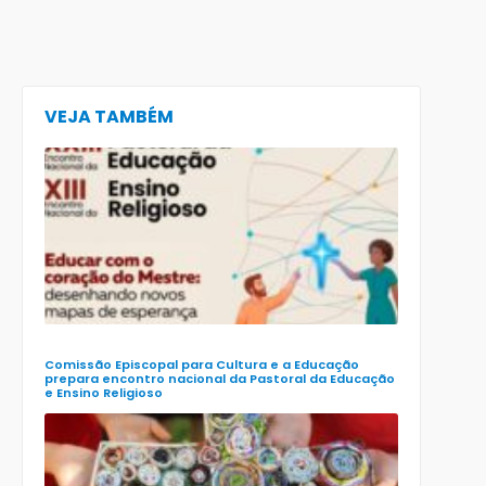
VEJA TAMBÉM
CECE lança
e-book
preparatór
para o XXIII
Encontro
Nacional d
Pastoral da
Educação
(Enape) e o
XIII Encontr
Nacional d
Ensino
Religioso
(Ener)
Comissão Episcopal para Cultura e a Educação
prepara encontro nacional da Pastoral da Educação
e Ensino Religioso
Comissão
para a
Cultura e a
Educação
da CNBB