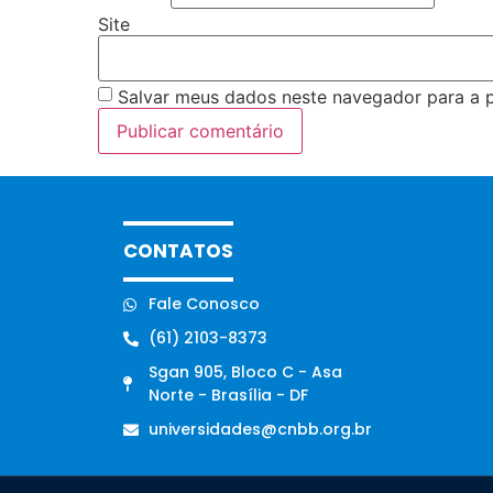
Site
Salvar meus dados neste navegador para a 
CONTATOS
Fale Conosco
(61) 2103-8373
Sgan 905, Bloco C - Asa
Norte - Brasília - DF
universidades@cnbb.org.br