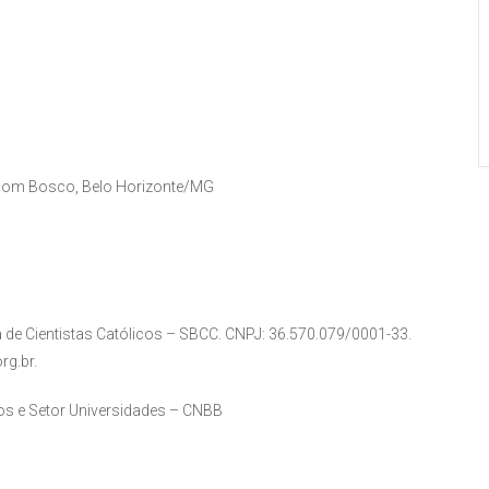
ro Dom Bosco, Belo Horizonte/MG
 de Cientistas Católicos – SBCC. CNPJ: 36.570.079/0001-33.
rg.br.
icos e Setor Universidades – CNBB