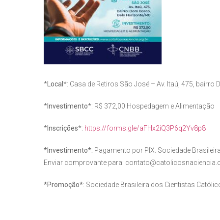
*
Local
*: Casa de Retiros São José – Av. Itaú, 475, bair
*
Investimento
*: R$ 372,00 Hospedagem e Alimentação
*
Inscrições
*:
https://forms.gle/aFHx2iQ3P6q2Yv8p8
*Investimento*:
Pagamento por PIX. Sociedade Brasileira
Enviar comprovante para: contato@catolicosnaciencia.o
*Promoção*
: Sociedade Brasileira dos Cientistas Catól