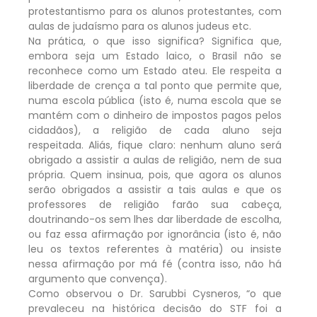
protestantismo para os alunos protestantes, com
aulas de judaísmo para os alunos judeus etc.
Na prática, o que isso significa? Significa que,
embora seja um Estado laico, o Brasil não se
reconhece como um Estado ateu. Ele respeita a
liberdade de crença a tal ponto que permite que,
numa escola pública (isto é, numa escola que se
mantém com o dinheiro de impostos pagos pelos
cidadãos), a religião de cada aluno seja
respeitada. Aliás, fique claro: nenhum aluno será
obrigado a assistir a aulas de religião, nem de sua
própria. Quem insinua, pois, que agora os alunos
serão obrigados a assistir a tais aulas e que os
professores de religião farão sua cabeça,
doutrinando-os sem lhes dar liberdade de escolha,
ou faz essa afirmação por ignorância (isto é, não
leu os textos referentes à matéria) ou insiste
nessa afirmação por má fé (contra isso, não há
argumento que convença).
Como observou o Dr. Sarubbi Cysneros, “o que
prevaleceu na histórica decisão do STF foi a