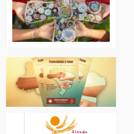
Cultura e a
Educação
da CNBB
lança
roteiro
celebrativo
ecumênico
para a
Páscoa nas
escolas