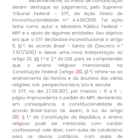
Recentemente, os meios de comunicação
deram destaque ao julgamento, pelo Supremo
Tribunal Federal – STF, da Ação Direta de
Inconstitucionalidade n.º 4.439/2010. Tal ação
tinha como autor o Ministério Público Federal –
MPF e o apoio de algumas entidades. Seu objetivo
era que o STF declarasse inconstitucional o artigo
11, §1.º, do acordo Brasil – Santa Sé (Decreto n.º
7.107/2010) e desse uma nova interpretação ao
artigo 33, §§ 1.º e 2.º da LDB, para se compreender
que o ensino religioso mencionado na
Constituição Federal (artigo
210,
§
1.
º) refere-se ao
ensinamento da história e da doutrina das várias
religiões, sob perspectiva laica, isto é, secular.
O STF, no dia 27.09.2017, por maioria – 6 a 5 -,
julgou improcedente o pedido do MPF, declarando,
em consequência, a constitucionalidade do
acordo Brasil-Santa Sé. Assim, à luz do artigo
210,
§
1.
º da Constituição da República, o ensino
religioso pode ser ministrado com caráter
confessional, vale dizer, com aulas de catolicismo
para os alunos católicos, com aulas de