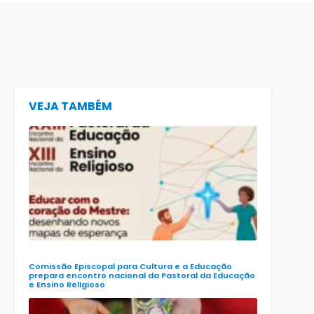
VEJA TAMBÉM
CECE lança
e-book
preparatór
para o XXIII
Encontro
Nacional d
Pastoral da
Educação
(Enape) e o
XIII Encontr
Nacional d
Ensino
Religioso
(Ener)
Comissão Episcopal para Cultura e a Educação
prepara encontro nacional da Pastoral da Educação
e Ensino Religioso
Comissão
para a