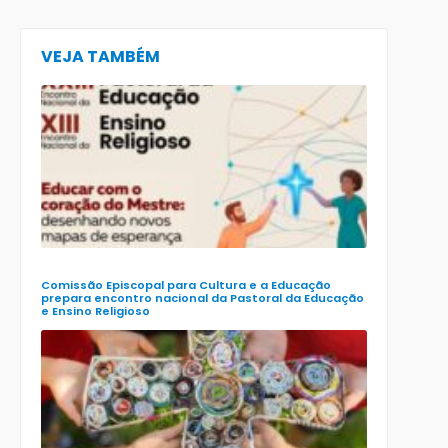
VEJA TAMBÉM
CECE lança
e-book
preparatór
para o XXIII
Encontro
Nacional d
Pastoral da
Educação
(Enape) e o
XIII Encontr
Nacional d
Ensino
Religioso
(Ener)
Comissão Episcopal para Cultura e a Educação
prepara encontro nacional da Pastoral da Educação
e Ensino Religioso
Comissão
para a
Cultura e a
Educação
da CNBB
lança
roteiro
celebrativo
ecumênico