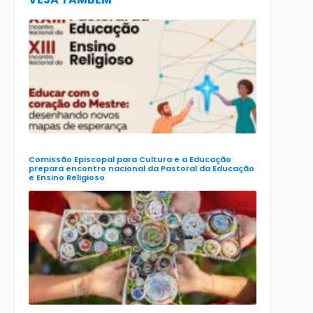
CECE lança
e-book
preparatór
para o XXIII
Encontro
Nacional d
Pastoral da
Educação
(Enape) e o
XIII Encontr
Nacional d
Ensino
Religioso
(Ener)
Comissão Episcopal para Cultura e a Educação
prepara encontro nacional da Pastoral da Educação
e Ensino Religioso
Comissão
para a
Cultura e a
Educação
da CNBB
lança
roteiro
celebrativo
ecumênico
para a
Páscoa nas
escolas