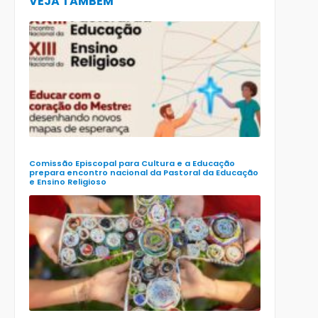
VEJA TAMBÉM
CECE lança
e-book
preparatór
para o XXIII
Encontro
Nacional d
Pastoral da
Educação
(Enape) e o
XIII Encontr
Nacional d
Ensino
Religioso
(Ener)
Comissão Episcopal para Cultura e a Educação
prepara encontro nacional da Pastoral da Educação
e Ensino Religioso
Comissão
para a
Cultura e a
Educação
da CNBB
lança
roteiro
celebrativo
ecumênico
para a
Páscoa nas
escolas