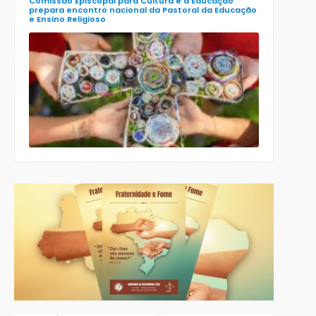
Comissão Episcopal para Cultura e a Educação
prepara encontro nacional da Pastoral da Educação
e Ensino Religioso
Comissão
para a
Cultura e a
Educação
da CNBB
lança
roteiro
celebrativo
ecumênico
para a
Páscoa nas
escolas