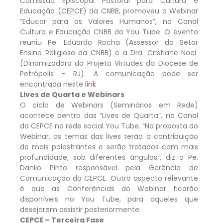
Comissão Episcopal Pastoral para Cultura e
Educação (CEPCE) da CNBB, promoveu o Webinar
“Educar para os Valores Humanos”, no Canal
Cultura e Educação CNBB do You Tube. O evento
reuniu Pe. Eduardo Rocha (Assessor do Setor
Ensino Religioso da CNBB) e a Dra. Cristiane Noel
(Dinamizadora do Projeto Virtudes da Diocese de
Petrópolis – RJ). A comunicação pode ser
encontrada neste
link
Lives de Quarta e Webinars
O ciclo de Webinars (Seminários em Rede)
acontece dentro das “Lives de Quarta”, no Canal
da CEPCE na rede social You Tube. “Na proposta do
Webinar, os temas das lives terão a contribuição
de mais palestrantes e serão tratados com mais
profundidade, sob diferentes ângulos”, diz o Pe.
Danilo Pinto responsável pela Gerência de
Comunicação da CEPCE. Outro aspecto relevante
é que as Conferências do Webinar ficarão
disponíveis no You Tube, para aqueles que
desejarem assistir posteriormente.
CEPCE – Terceira Fase