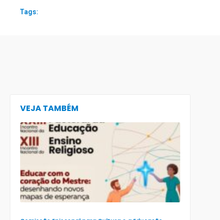
Tags:
VEJA TAMBÉM
CECE lança
e-book
preparatór
para o XXIII
Encontro
Nacional d
Pastoral da
Educação
(Enape) e o
XIII Encontr
Nacional d
Ensino
Religioso
(Ener)