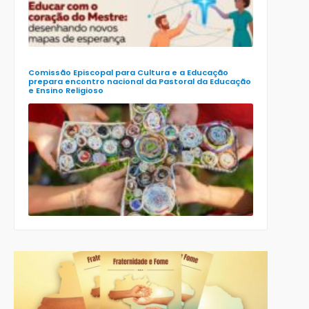
Educação
(Enape) e o
XIII Encontr
Nacional d
Ensino
Religioso
(Ener)
Comissão Episcopal para Cultura e a Educação
prepara encontro nacional da Pastoral da Educação
e Ensino Religioso
Comissão
para a
Cultura e a
Educação
da CNBB
lança
roteiro
celebrativo
ecumênico
para a
Páscoa nas
escolas