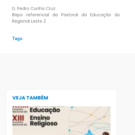
D. Pedro Cunha Cruz
Bispo referencial da Pastoral da Educação do
Regional Leste 2
Tags:
VEJA TAMBÉM
CECE lança
e-book
preparatór
para o XXIII
Encontro
Nacional d
Pastoral da