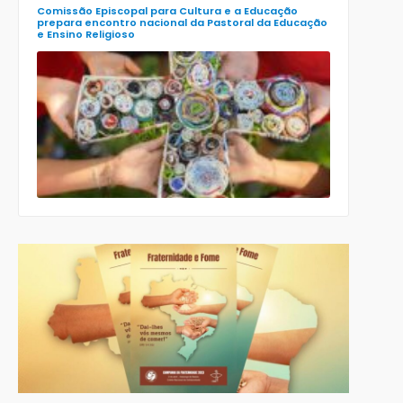
Comissão Episcopal para Cultura e a Educação
prepara encontro nacional da Pastoral da Educação
e Ensino Religioso
Comissão
para a
Cultura e a
Educação
da CNBB
lança
roteiro
celebrativo
ecumênico
para a
Páscoa nas
escolas