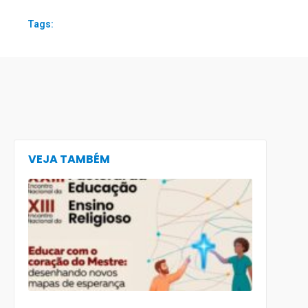
Tags:
VEJA TAMBÉM
CECE lança
e-book
preparatór
para o XXIII
Encontro
Nacional d
Pastoral da
Educação
(Enape) e o
XIII Encontr
Nacional d
Ensino
Religioso
(Ener)