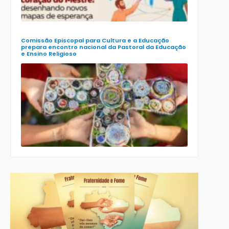
XIII Encontr
Nacional d
Ensino
Religioso
(Ener)
Comissão Episcopal para Cultura e a Educação
prepara encontro nacional da Pastoral da Educação
e Ensino Religioso
Comissão
para a
Cultura e a
Educação
da CNBB
lança
roteiro
celebrativo
ecumênico
para a
Páscoa nas
escolas