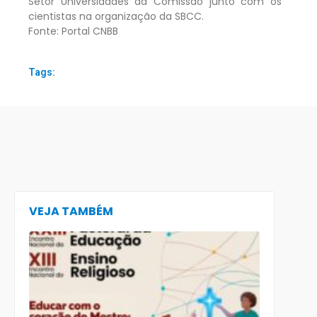
Setor Universidades da Comissão junto com os
cientistas na organização da SBCC.
Fonte: Portal CNBB
Tags:
VEJA TAMBÉM
CECE lança
e-book
preparatór
para o XXIII
Encontro
Nacional d
Pastoral da
Educação
(Enape) e o