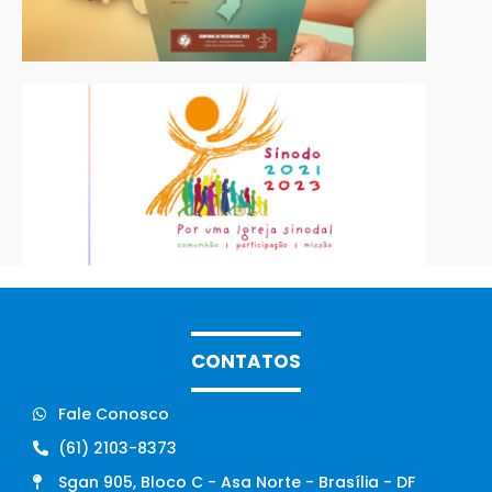
CONTATOS
Fale Conosco
(61) 2103-8373
Sgan 905, Bloco C - Asa Norte - Brasília - DF