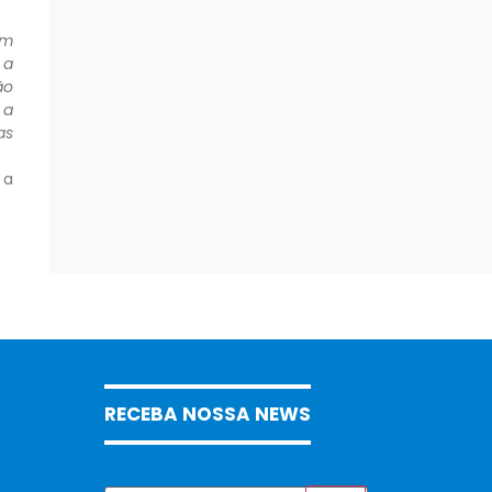
em
 a
ão
 a
as
 a
RECEBA NOSSA NEWS