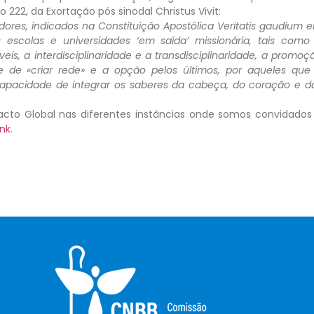
 222, da Exortação pós sinodal Christus Vivit:
radores, indicados na Constituição Apostólica Veritatis gaudium 
scolas e universidades ‘em saída’
missionária, tais como
eis, a interdisciplinaridade e a transdisciplinaridade, a promoç
e de «criar rede» e a opção pelos últimos, por aqueles que
pacidade de integrar os saberes da cabeça, do coração e d
acto Global nas diferentes instâncias onde somos convidados
ink
.