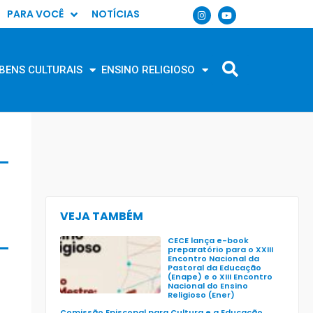
PARA VOCÊ
NOTÍCIAS
BENS CULTURAIS
ENSINO RELIGIOSO
VEJA TAMBÉM
CECE lança e-book
preparatório para o XXIII
Encontro Nacional da
Pastoral da Educação
(Enape) e o XIII Encontro
Nacional do Ensino
Religioso (Ener)
Comissão Episcopal para Cultura e a Educação