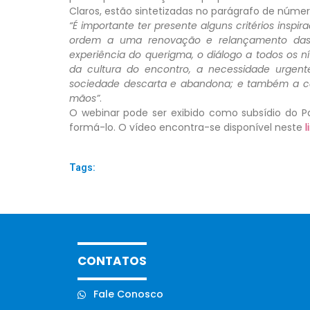
Claros, estão sintetizadas no parágrafo de número
“É importante ter presente alguns critérios inspi
ordem a uma renovação e relançamento das e
experiência do querigma, o diálogo a todos os nív
da cultura do encontro, a necessidade urgent
sociedade descarta e abandona; e também a ca
mãos”
.
O webinar pode ser exibido como subsídio do P
formá-lo. O vídeo encontra-se disponível neste
l
Tags:
CONTATOS
Fale Conosco