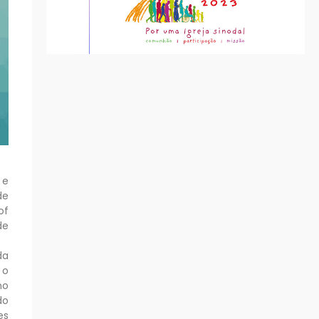
 e
de
of
de
da
 o
no
do
es