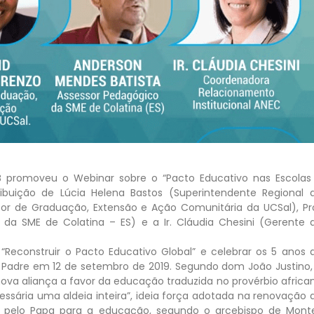
B promoveu o Webinar sobre o “Pacto Educativo nas Escolas
ibuição de Lúcia Helena Bastos (Superintendente Regional 
itor de Graduação, Extensão e Ação Comunitária da UCSal), Pr
da SME de Colatina – ES) e a Ir. Cláudia Chesini (Gerente 
Reconstruir o Pacto Educativo Global” e celebrar os 5 anos 
o Padre em 12 de setembro de 2019. Segundo dom João Justino,
va aliança a favor da educação traduzida no provérbio africa
ssária uma aldeia inteira”, ideia força adotada na renovação 
s pelo Papa para a educação, segundo o arcebispo de Mont